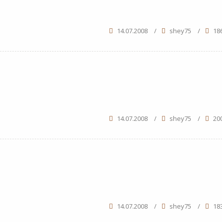
14.07.2008
/
shey75
/
18
14.07.2008
/
shey75
/
20
14.07.2008
/
shey75
/
18