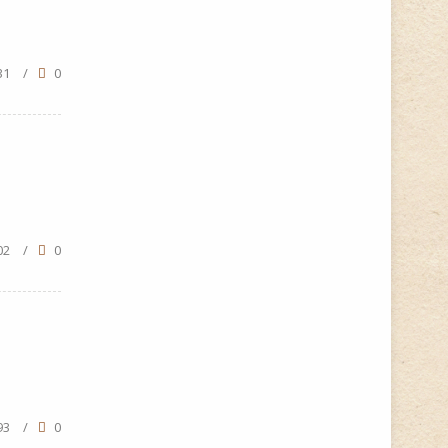
31
/
0
02
/
0
93
/
0