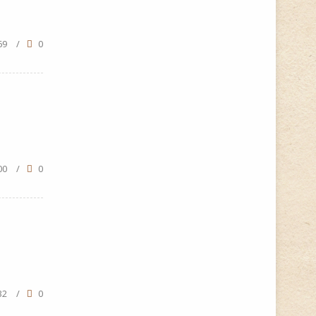
69
/
0
00
/
0
32
/
0