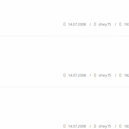
14.07.2008
/
shey75
/
19
14.07.2008
/
shey75
/
18
14.07.2008
/
shey75
/
18