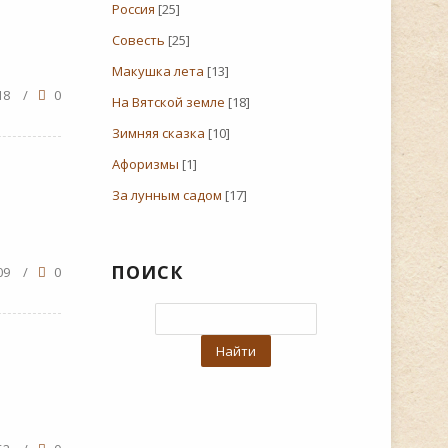
Россия
[25]
Совесть
[25]
Макушка лета
[13]
18
/
0
На Вятской земле
[18]
Зимняя сказка
[10]
Афоризмы
[1]
За лунным садом
[17]
ПОИСК
09
/
0