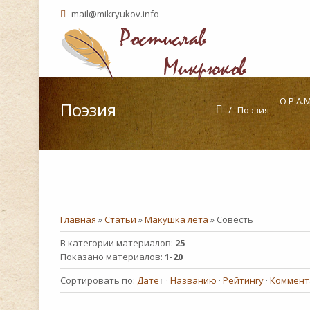
mail@mikryukov.info
О Р.А
Поэзия
/
Поэзия
Главная
»
Статьи
»
Макушка лета
» Совесть
В категории материалов
:
25
Показано материалов
:
1-20
Сортировать по
:
Дате
·
Названию
·
Рейтингу
·
Коммент