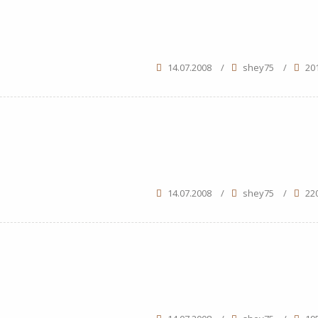
14.07.2008
/
shey75
/
20
14.07.2008
/
shey75
/
22