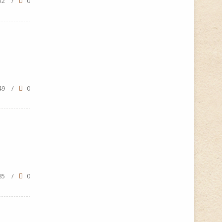
52
/
0
49
/
0
85
/
0