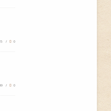
25
/
0
49
/
0