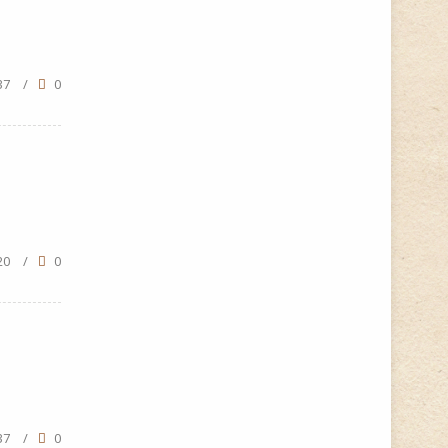
37
/
0
20
/
0
37
/
0