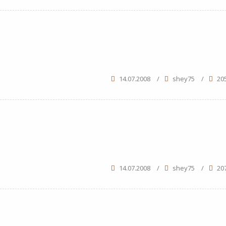
14.07.2008
/
shey75
/
20
14.07.2008
/
shey75
/
20