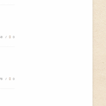
58
/
0
78
/
0