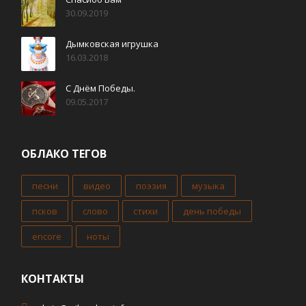
30.09.2019
Дымковская игрушка
16.03.2018
С Днём Победы.
09.05.2017
ОБЛАКО ТЕГОВ
песни
видео
поэзия
музыка
псков
слово
стихи
день победы
encore
ноты
КОНТАКТЫ