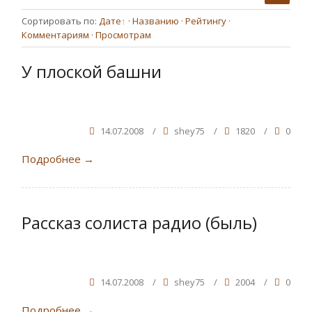
Сортировать по
:
Дате
·
Названию
·
Рейтингу
·
Комментариям
·
Просмотрам
У плоской башни
14.07.2008
/
shey75
/
1820
/
0
Подробнее
→
Рассказ солиста радио (быль)
14.07.2008
/
shey75
/
2004
/
0
Подробнее
→