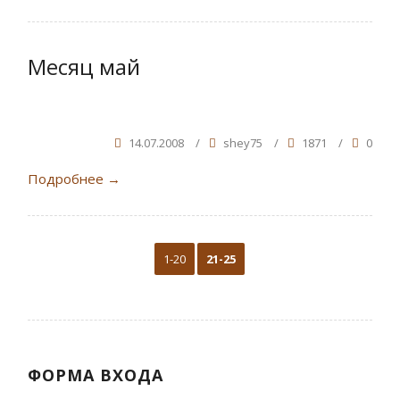
Месяц май
14.07.2008
/
shey75
/
1871
/
0
Подробнее
→
1-20
21-25
ФОРМА ВХОДА