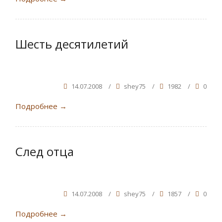
Шесть десятилетий
14.07.2008
/
shey75
/
1982
/
0
Подробнее
→
След отца
14.07.2008
/
shey75
/
1857
/
0
Подробнее
→