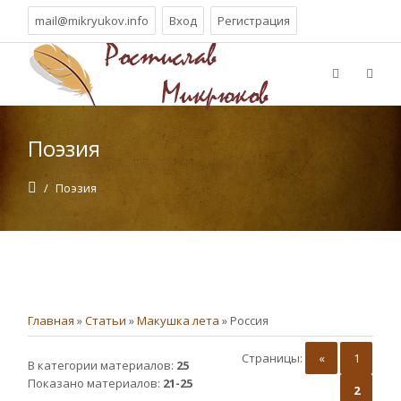
mail@mikryukov.info
Вход
Регистрация
Поэзия
/
Поэзия
Главная
»
Статьи
»
Макушка лета
» Россия
Страницы
:
«
1
В категории материалов
:
25
Показано материалов
:
21-25
2