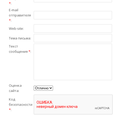
*
:
E-mail
отправителя
*
:
Web-site:
Тема письма:
Текст
сообщения
*
:
Оценка
сайта:
Код
безопасности
*
: