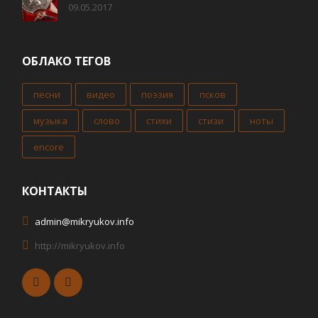
09.05.2017
ОБЛАКО ТЕГОВ
песни
видео
поэзия
псков
музыка
слово
стихи
стизи
ноты
encore
КОНТАКТЫ
admin@mikryukov.info
http://mikryukov.info