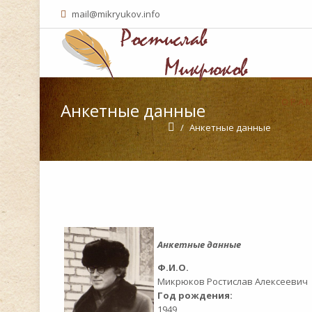
mail@mikryukov.info
О Р.А
Анкетные данные
/
Анкетные данные
Анкетные данные
Ф.И.О.
Микрюков Ростислав Алексеевич
Год рождения:
1949