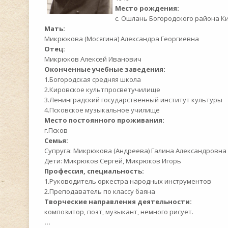
Место рождения:
с. Ошлань Богородского района К
Мать:
Микрюкова (Мосягина) Александра Георгиевна
Отец:
Микрюков Алексей Иванович
Оконченные учебные заведения:
1.Богородская средняя школа
2.Кировское культпросветучилище
3.Ленинградский государственный институт культуры
4.Псковское музыкальное училище
Место постоянного проживания:
г.Псков
Семья:
Супруга: Микрюкова (Андреева) Галина Александровна
Дети: Микрюков Сергей, Микрюков Игорь
Профессия, специальность:
1.Руководитель оркестра народных инструментов
2.Преподаватель по классу баяна
Творческие направления деятельности:
композитор, поэт, музыкант, немного рисует.
...